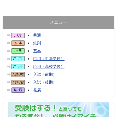
メニュー
共通
鉄則
基本
応用（中学受験）
応用（高校受験）
入試（前期）
入試（後期）
発展