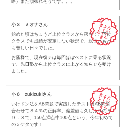
略）また頑張れそうです。。。
小３ ミオナさん
始めた頃はちょうど上位クラスから落ちて、下位
クラスでも成績が安定しない状況で、親子ともど
も苦しい日々でした。
お蔭様で、現在復テは毎回ほぼベストに乗る状況
で、先日塾から上位クラスに上がる知らせを受け
ました。
小６ zukizukiさん
いけドン法をAB問題で実践したテストはAB問題
合わせて８４％の正解率。偏差値も久しぶりの５
９．８で、150点満点中100点という、今年初めて
の３ケタです！