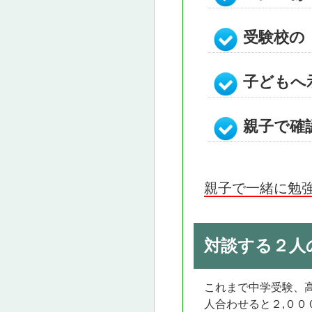
受験校の
子どもへ
親子で確
親子で一緒に勉
対談する２人
これまで中学受験、
人合わせると２,００