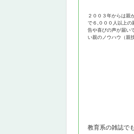
２００３年からは親
で６,０００人以上
告や喜びの声が届い
い親のノウハウ（親
教育系の雑誌で