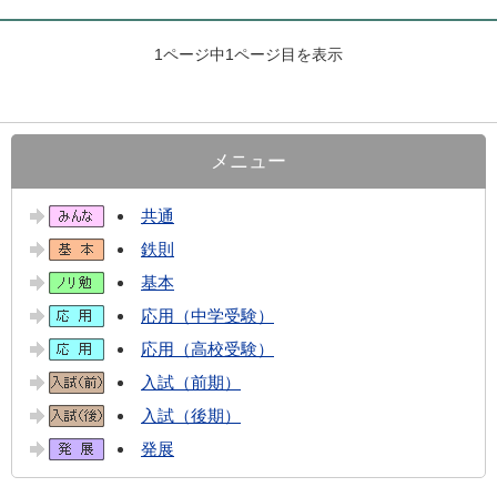
1ページ中1ページ目を表示
メニュー
共通
鉄則
基本
応用（中学受験）
応用（高校受験）
入試（前期）
入試（後期）
発展