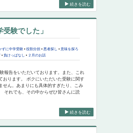
続きを読む
学受験でした」
かずに中学受験
•
役割分担
•
悪者探し
•
意味を探ろ
所
•
負けっぱなし
•
２月のお話
受験報告をいただいております。また、これ
ております。 ボクにいただいた受験に関す
ません。あまりにも具体的すぎたり、こみ
。 それでも、その中からぜひ皆さんに読
続きを読む