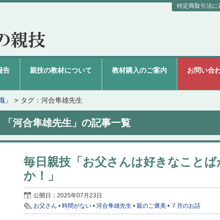
特定商取引法に
報告
親技の教材について
教材購入のご案内
お問い合
識」
タグ：河合隼雄先生
「河合隼雄先生」の記事一覧
毎日親技「お父さんは好きなことば
か！」
公開日：
2025年07月23日
お父さん
•
時間がない
•
河合隼雄先生
•
親のご褒美
•
７月のお話