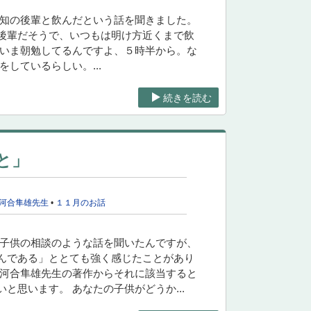
旧知の後輩と飲んだという話を聞きました。
後輩だそうで、いつもは明け方近くまで飲
「いま朝勉してるんですよ、５時半から。な
しているらしい。...
続きを読む
と」
河合隼雄先生
•
１１月のお話
ら子供の相談のような話を聞いたんですが、
んである」ととても強く感じたことがあり
、河合隼雄先生の著作からそれに該当すると
思います。 あなたの子供がどうか...