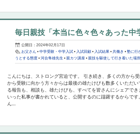
毎日親技「本当に色々色々あった中
公開日：
2024年02月17日
お父さん
•
中学受験・中学入試
•
入試回顧
•
入試結果
•
共働き
•
塾に行
うとする態度
•
河合隼雄先生
•
親カツ講座
•
親技を駆使して行き着いた場
こんにちは、ストロング宮迫です。 引き続き、多くの方から
から受験に向かう方々からは最後の雄たけびも数多くいただい
る報告も、相談も、雄たけびも、すべてを皆さんにシェアでき
いった私事が書かれていると、公開するのに躊躇するからです
ん...