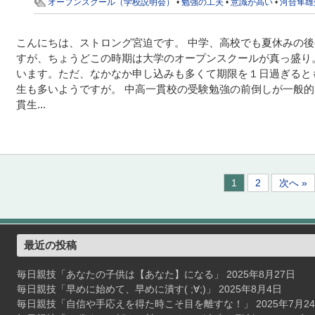
オープンスクール（学校説明会）
•
勉強の工夫
•
意識が高い
•
河合隼雄
こんにちは、ストロング宮迫です。 中学、高校でも夏休みの
すが、ちょうどこの時期は大学のオープンスクールが真っ盛り
います。ただ、なかなか申し込みも多くて期限を１日過ぎると
生も多いようですが。 中高一貫校の受験勉強の前倒しが一般
貫生...
1
2
次へ »
最近の投稿
毎日親技「あなたの子供は【あなた】になる」
2025年8月27日
毎日親技「早めに始めて、早めに潰す( ;∀;)」
2025年8月4日
毎日親技「自信や手応えを得た時こそ目を離すな！」
2025年7月2