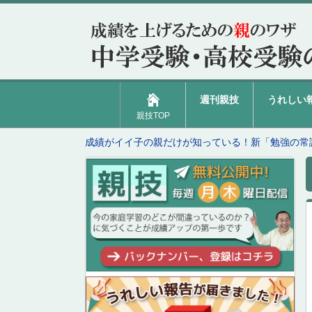
週刊親技
うれしい
親技TOP
成績がイイ子の親だけが知っている！新「勉強の常