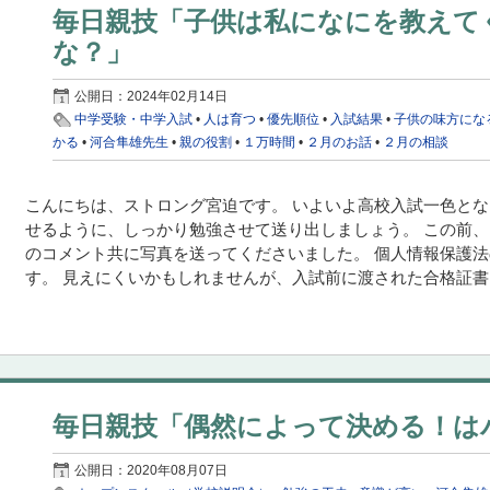
毎日親技「子供は私になにを教えて
な？」
公開日：
2024年02月14日
中学受験・中学入試
•
人は育つ
•
優先順位
•
入試結果
•
子供の味方にな
かる
•
河合隼雄先生
•
親の役割
•
１万時間
•
２月のお話
•
２月の相談
こんにちは、ストロング宮迫です。 いよいよ高校入試一色とな
せるように、しっかり勉強させて送り出しましょう。 この前
のコメント共に写真を送ってくださいました。 個人情報保護
す。 見えにくいかもしれませんが、入試前に渡された合格証書に
毎日親技「偶然によって決める！は
公開日：
2020年08月07日