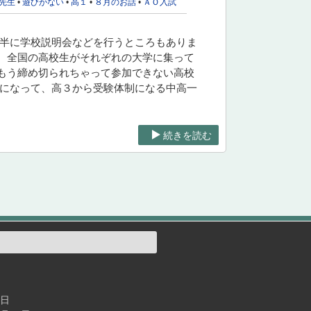
先生
•
遊びがない
•
高１
•
８月のお話
•
ＡＯ入試
後半に学校説明会などを行うところもありま
。全国の高校生がそれぞれの大学に集って
もう締め切られちゃって参加できない高校
的になって、高３から受験体制になる中高一
続きを読む
4日