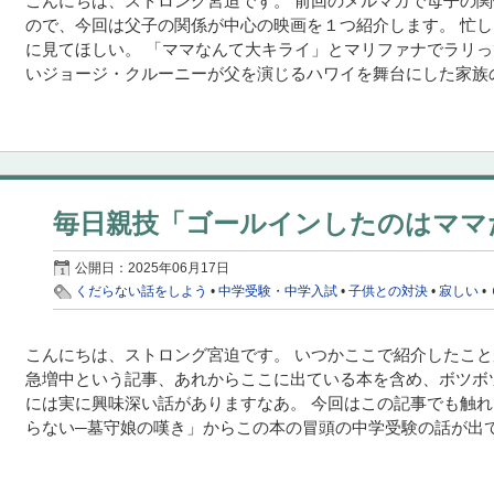
こんにちは、ストロング宮迫です。 前回のメルマガで母子の
ので、今回は父子の関係が中心の映画を１つ紹介します。 忙
に見てほしい。 「ママなんて大キライ」とマリファナでラリ
いジョージ・クルーニーが父を演じるハワイを舞台にした家族の
毎日親技「ゴールインしたのはママだ
公開日：
2025年06月17日
くだらない話をしよう
•
中学受験・中学入試
•
子供との対決
•
寂しい
•
こんにちは、ストロング宮迫です。 いつかここで紹介したこ
急増中という記事、あれからここに出ている本を含め、ボツボ
には実に興味深い話がありますなあ。 今回はこの記事でも触
らない─墓守娘の嘆き」からこの本の冒頭の中学受験の話が出てく