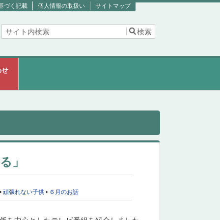
基づく記載
個人情報の取扱い
サイトマップ
わせ
いる」
•
頑張れない子供
•
６月のお話