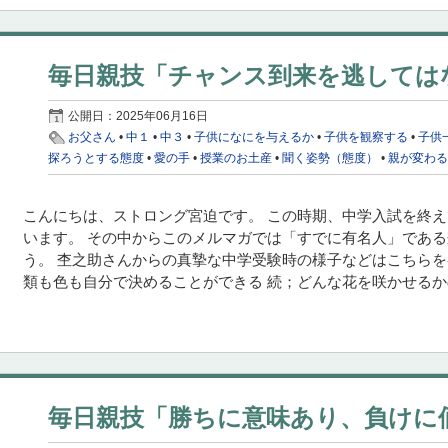
毎日親技「チャンス到来を逃しては
公開日：
2025年06月16日
お父さん
•
中１
•
中３
•
子供になにを与えるか
•
子供を観察する
•
子供
探ろうとする態度
•
愛の手
•
授業のお土産
•
聞く姿勢（態度）
•
親が変わ
こんにちは、ストロング宮迫です。 この時期、中学入試を終
います。 その中からこのメルマガでは「すでに有名人」であ
う。 杢之助さんからの真摯な中学受験時の様子などはこちらを
類も色も自分で決めることができる 続；どんな花を咲かせるかの
毎日親技「勝ちに意味あり、負けに