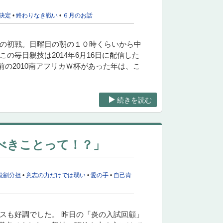
決定
•
終わりなき戦い
•
６月のお話
本の初戦。日曜日の朝の１０時くらいから中
の毎日親技は2014年6月16日に配信した
4年前の2010南アフリカＷ杯があった年は、こ
続きを読む
べきことって！？」
役割分担
•
意志の力だけでは弱い
•
愛の手
•
自己肯
スも好調でした。 昨日の「炎の入試回顧」