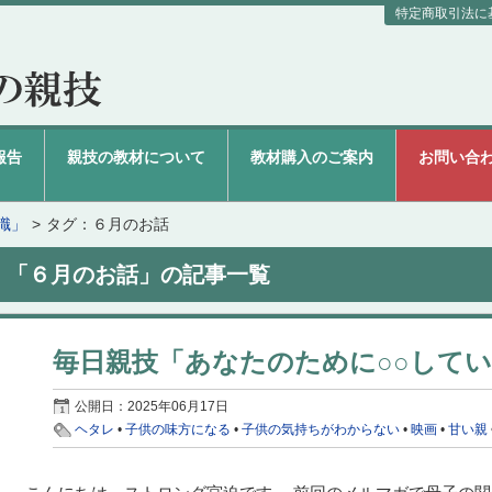
特定商取引法に
報告
親技の教材について
教材購入のご案内
お問い合
識」
タグ：６月のお話
「６月のお話」の記事一覧
毎日親技「あなたのために○○して
公開日：
2025年06月17日
ヘタレ
•
子供の味方になる
•
子供の気持ちがわからない
•
映画
•
甘い親