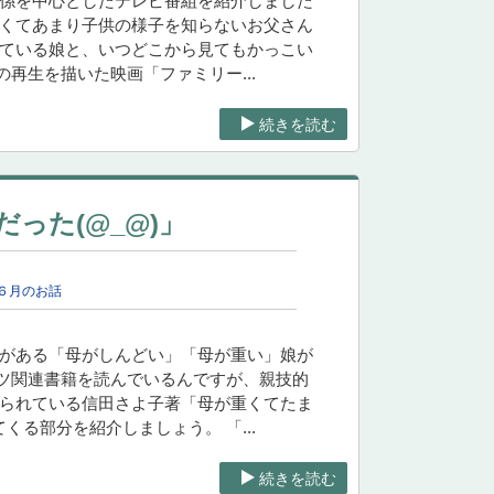
関係を中心としたテレビ番組を紹介しました
しくてあまり子供の様子を知らないお父さん
っている娘と、いつどこから見てもかっこい
再生を描いた映画「ファミリー...
続きを読む
った(@_@)」
６月のお話
とがある「母がしんどい」「母が重い」娘が
ツ関連書籍を読んでいるんですが、親技的
れられている信田さよ子著「母が重くてたま
る部分を紹介しましょう。 「...
続きを読む