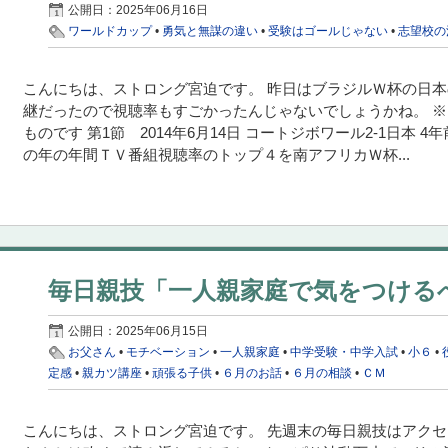
公開日：
2025年06月16日
ワールドカップ
•
勇気と無謀の違い
•
受験はゴールじゃない
•
志望校の
こんにちは、ストロング宮迫です。 昨日はブラジルＷ杯の日
継だったので視聴率もすごかったんじゃないでしょうかね。 ※こ
ものです 第1節 2014年6月14日 コートジボワール2-1日本 
の年の年間ＴＶ番組視聴率のトップ４を南アフリカＷ杯...
毎日親技「一人親家庭で気をつける
公開日：
2025年06月15日
お父さん
•
モチベーション
•
一人親家庭
•
中学受験・中学入試
•
小６
•
定感
•
親カツ講座
•
頑張る子供
•
６月のお話
•
６月の相談
•
ＣＭ
こんにちは、ストロング宮迫です。 先週末の毎日親技はアクセ