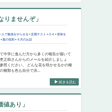
なりませんぞ」
一人で勉強をやらせる
•
定期テスト
•
小４
•
意味を
る
•
親の役割
•
６月のお話
えて中学に進んだ方から多くの報告が届いて
る杢之助さんからのメールを紹介しましょ
参照ください。 どんな花を咲かせるかの種
種類も色も自分で決...
続きを読む
価値あり」