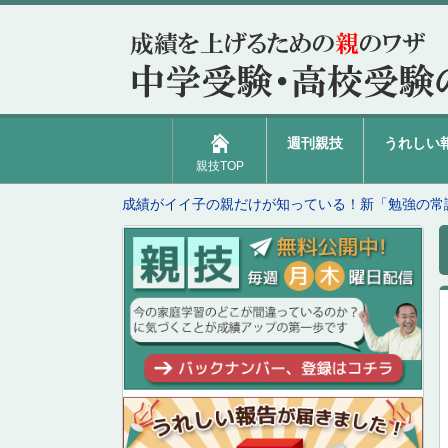
週刊親技
うれしい
親技TOP
成績がイイ子の親だけが知っている！新「勉強の常