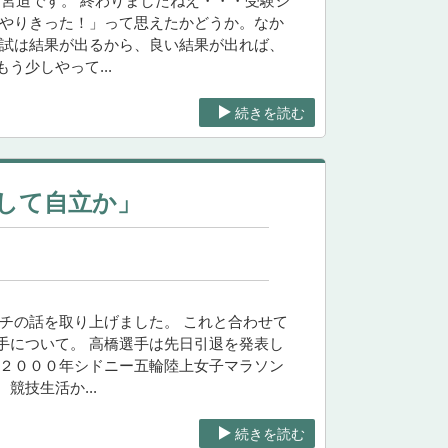
グ宮迫です。 終わりましたねえ・・・受験シ
「やりきった！」って思えたかどうか。なか
入試は結果が出るから、良い結果が出れば、
少しやって...
続きを読む
して自立か」
チの話を取り上げました。 これと合わせて
手について。 高橋選手は先日引退を発表し
す ２０００年シドニー五輪陸上女子マラソン
技生活か...
続きを読む