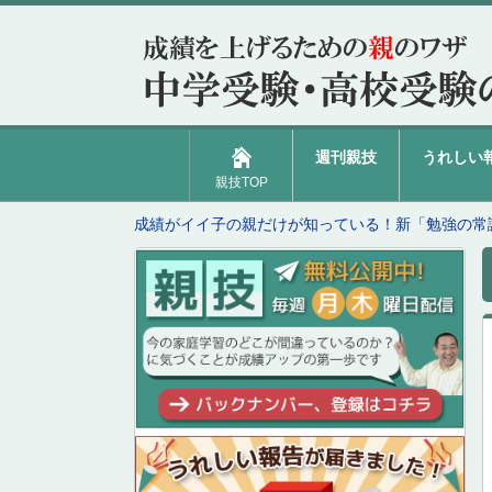
週刊親技
うれしい
親技TOP
成績がイイ子の親だけが知っている！新「勉強の常