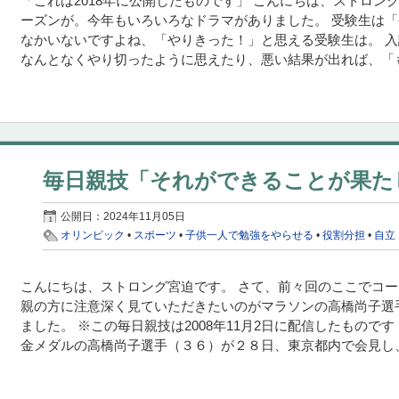
「これは2018年に公開したものです」 こんにちは、ストロン
ーズンが。今年もいろいろなドラマがありました。 受験生は
なかいないですよね、「やりきった！」と思える受験生は。 
なんとなくやり切ったように思えたり、悪い結果が出れば、「もう
毎日親技「それができることが果た
公開日：
2024年11月05日
オリンピック
•
スポーツ
•
子供一人で勉強をやらせる
•
役割分担
•
自立
こんにちは、ストロング宮迫です。 さて、前々回のここでコー
親の方に注意深く見ていただきたいのがマラソンの高橋尚子選
ました。 ※この毎日親技は2008年11月2日に配信したもので
金メダルの高橋尚子選手（３６）が２８日、東京都内で会見し、競