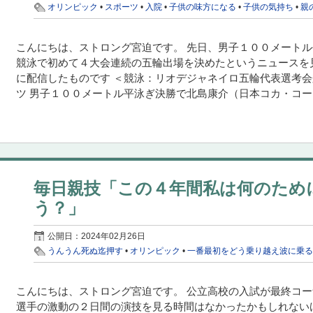
オリンピック
•
スポーツ
•
入院
•
子供の味方になる
•
子供の気持ち
•
親
こんにちは、ストロング宮迫です。 先日、男子１００メート
競泳で初めて４大会連続の五輪出場を決めたというニュースを見ま
に配信したものです ＜競泳：リオデジャネイロ五輪代表選考会兼日
ツ 男子１００メートル平泳ぎ決勝で北島康介（日本コカ・コーラ
毎日親技「この４年間私は何のため
う？」
公開日：
2024年02月26日
うんうん死ぬ迄押す
•
オリンピック
•
一番最初をどう乗り越え波に乗
こんにちは、ストロング宮迫です。 公立高校の入試が最終コー
選手の激動の２日間の演技を見る時間はなかったかもしれない