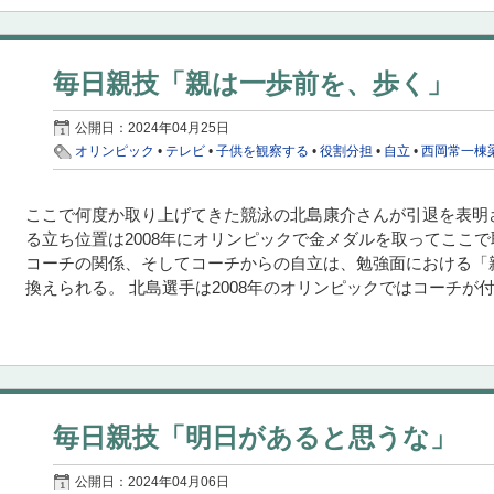
毎日親技「親は一歩前を、歩く」
公開日：
2024年04月25日
オリンピック
•
テレビ
•
子供を観察する
•
役割分担
•
自立
•
西岡常一棟
ここで何度か取り上げてきた競泳の北島康介さんが引退を表明
る立ち位置は2008年にオリンピックで金メダルを取ってここ
コーチの関係、そしてコーチからの自立は、勉強面における「
換えられる。 北島選手は2008年のオリンピックではコーチが付い
毎日親技「明日があると思うな」
公開日：
2024年04月06日