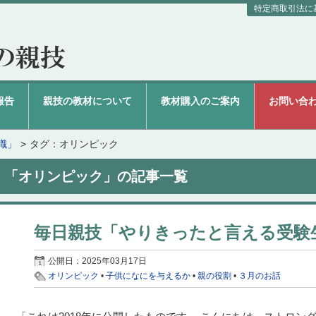
特定商取引法に
報告
親技の教材について
教材購入のご案内
お問い合
識」
タグ：オリンピック
「オリンピック」の記事一覧
毎日親技「やりきったと言える受験
公開日：
2025年03月17日
オリンピック
•
子供になにを与えるか
•
親の役割
•
３月のお話