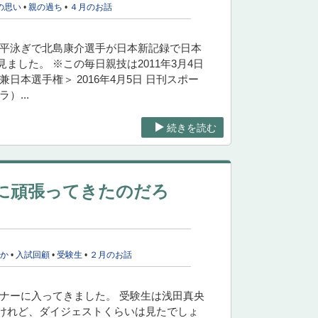
の思い
•
親の過ち
•
４月のお話
ル平泳ぎで北島康介選手が日本新記録で日本
した。 ※この毎日親技は2011年3月4日
本選手権＞ 2016年4月5日 日刊スポー
）...
続きを読む
に頑張ってきたのだろ
るか
•
入試回顧
•
受験生
•
２月のお話
ナーに入ってきました。 受験生は浅田真央
けれど、ダイジェストくらいは見たでしょ