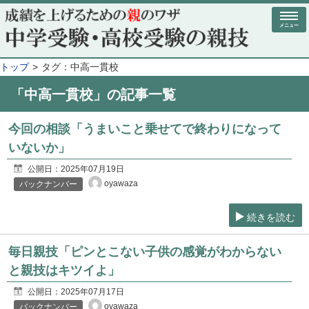
メニュー
トップ
タグ：中高一貫校
「中高一貫校」の記事一覧
今回の相談「うまいこと乗せてで終わりになって
いないか」
公開日：
2025年07月19日
oyawaza
バックナンバー
続きを読む
毎日親技「ピンとこない子供の感覚がわからない
と親技はキツイよ」
公開日：
2025年07月17日
oyawaza
バックナンバー