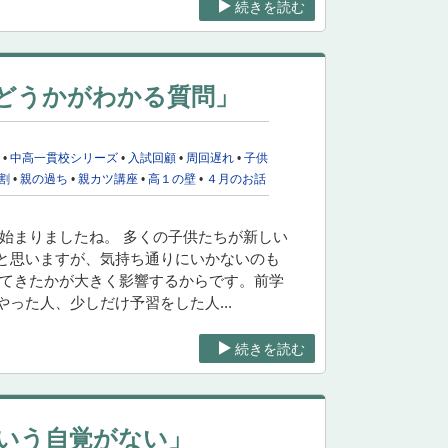
続きを読む
どうかがわかる質問」
校
•
中高一貫校シリーズ
•
入試回顧
•
周回遅れ
•
子供
割
•
親の過ち
•
親カツ講座
•
高１の壁
•
４月のお話
始まりましたね。 多くの子供たちが新しい
と思いますが、気持ち通りにいかないのも
してきたかが大きく影響するからです。前学
った人、少しだけ予習をした人...
続きを読む
いう自覚がない」