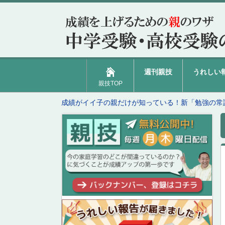
週刊親技
うれしい
親技TOP
成績がイイ子の親だけが知っている！新「勉強の常