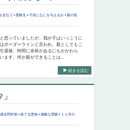
を支払う
•
受験生
•
子供になにを与えるか
•
親の役
強と思っていましたが、我が子はいっこうに
校はボーダーラインと言われ、親としてもこ
活引退後、時間に余裕があるにもかかわら
ます。何か親ができることは...
続きを読む
？」
・過去問対策
•
捨てる意味
•
過酷な受験
•
１１月の