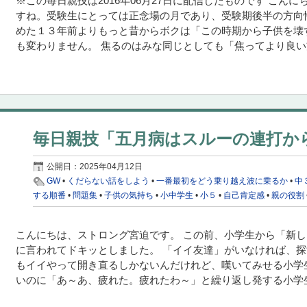
※この毎日親技は2016年06月27日に配信したものです こん
すね。受験生にとっては正念場の月であり、受験期後半の方向
めた１３年前よりもっと昔からボクは「この時期から子供を壊
も変わりません。 焦るのはみな同じとしても「焦ってより良い方.
毎日親技「五月病はスルーの連打か
公開日：
2025年04月12日
GW
•
くだらない話をしよう
•
一番最初をどう乗り越え波に乗るか
•
中
する順番
•
問題集
•
子供の気持ち
•
小中学生
•
小５
•
自己肯定感
•
親の役割
こんにちは、ストロング宮迫です。 この前、小学生から「新
に言われてドキッとしました。 「イイ友達」がいなければ、
もイイやって開き直るしかないんだけれど、嘆いてみせる小学
いのに「あ～あ、疲れた。疲れたわ～」と繰り返し発する小学生に