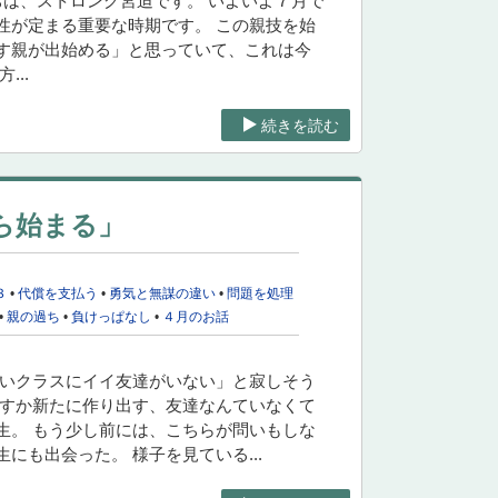
にちは、ストロング宮迫です。 いよいよ７月で
性が定まる重要な時期です。 この親技を始
す親が出始める」と思っていて、これは今
..
続きを読む
ら始まる」
３
•
代償を支払う
•
勇気と無謀の違い
•
問題を処理
•
親の過ち
•
負けっぱなし
•
４月のお話
しいクラスにイイ友達がいない」と寂しそう
探すか新たに作り出す、友達なんていなくて
生。 もう少し前には、こちらが問いもしな
も出会った。 様子を見ている...