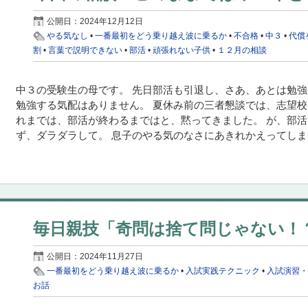
公開日：
2024年12月12日
やる気なし
•
一番最初をどう乗り越え波に乗るか
•
不合格
•
中３
•
代償
割
•
言葉で説明できない
•
部活
•
頑張れない子供
•
１２月の相談
中３の受験生の母です。 先日部活も引退し、さあ、あとは勉
勉強する気配はありません。 夏休み前の三者懇談では、志望
れまでは、部活が終わるまではと、黙ってきました。 が、部
ず、ダラダラして。 息子のやる気のなさにあきれかえってしまい
毎日親技「奇問は捨て問じゃない！
公開日：
2024年11月27日
一番最初をどう乗り越え波に乗るか
•
入試実践テクニック
•
入試演習
お話