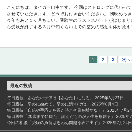
こんにちは、タイガー山中です。 今回はストロングに代わっ
させていただきます。どうぞお付き合いください。 朝晩めっ
今年もあと１ヶ月ちょい。受験生のラストスパートがはじまり
ら受験が終了する３月中旬ぐらいまでの空気の感覚を体が覚えてい
1
2
3
次へ 
最近の投稿
毎日親技「あなたの子供は【あなた】になる」
2025年8月27日
毎日親技「早めに始めて、早めに潰す( ;∀;)」
2025年8月4日
毎日親技「自信や手応えを得た時こそ目を離すな！」
2025年7月2
毎日親技「20歳までに観た、読んだものが人生を形創る」
2025年
今回の相談「受験の負荷は思わぬ問題を表に出す」
2025年7月24日