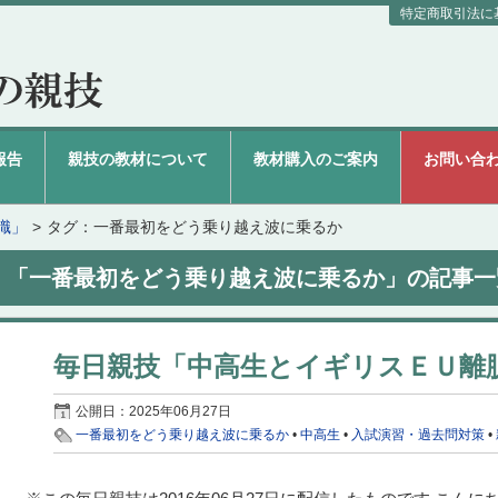
特定商取引法に
報告
親技の教材について
教材購入のご案内
お問い合
識」
タグ：一番最初をどう乗り越え波に乗るか
「一番最初をどう乗り越え波に乗るか」の記事一
毎日親技「中高生とイギリスＥＵ離
公開日：
2025年06月27日
一番最初をどう乗り越え波に乗るか
•
中高生
•
入試演習・過去問対策
•