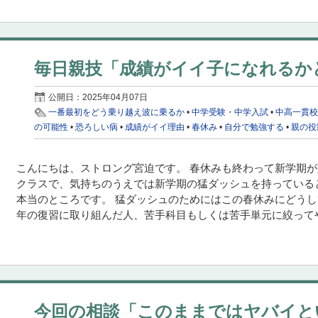
毎日親技「成績がイイ子になれるか
公開日：
2025年04月07日
一番最初をどう乗り越え波に乗るか
•
中学受験・中学入試
•
中高一貫
の可能性
•
恐ろしい病
•
成績がイイ理由
•
春休み
•
自分で勉強する
•
親の役
こんにちは、ストロング宮迫です。 春休みも終わって新学期が
クラスで、気持ちのうえでは新学期の猛ダッシュを持っている
本当のところです。 猛ダッシュのためにはこの春休みにどう
年の復習に取り組んだ人、苦手科目もしくは苦手単元に絞ってや
今回の相談「このままではヤバイと