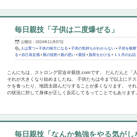
毎日親技「子供は二度爆ぜる」
公開日：
2024年11月07日
人は育つ
•
子供の味方になる
•
子供の気持ちがわからない
•
子供を観察
る
•
自己肯定感
•
親の役割
•
親の思い
•
親技
•
負荷をかける
•
１１月のお話
こんにちは、ストロング宮迫＠親技.comです。 だんだんと
それが大きくなり始めましたね。 子供たちは今まで以上にテ
ケを食ったり、地団太踏んだりすることが多くなります。 そ
の状況に対して身体が正しく反応してるってことでもあります。
毎日親技「なんか勉強をやる気がし