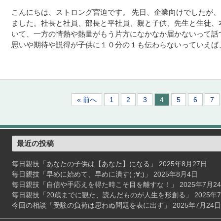
こんにちは、ストロング宮迫です。 先日、企業向けでしたが
ました。社長と社員、部長と平社員、親と子供、先生と生徒、
いて、一方の情熱や熱量がもう片方になかなか届かないって話
思いや期待や説得が子供に１０分の１も伝わらないっていえば、お
« 前へ
1
2
3
4
5
6
7
最近の投稿
毎日親技「あなたの子供は【あなた】になる」
2025年8月27日
毎日親技「早めに始めて、早めに潰す( ;∀;)」
2025年8月4日
毎日親技「自信や手応えを得た時こそ目を離すな！」
2025年7月2
毎日親技「20歳までに観た、読んだものが人生を形創る」
2025年
今回の相談「受験の負荷は思わぬ問題を表に出す」
2025年7月24日