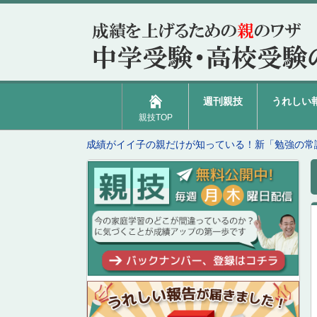
週刊親技
うれしい
親技TOP
成績がイイ子の親だけが知っている！新「勉強の常