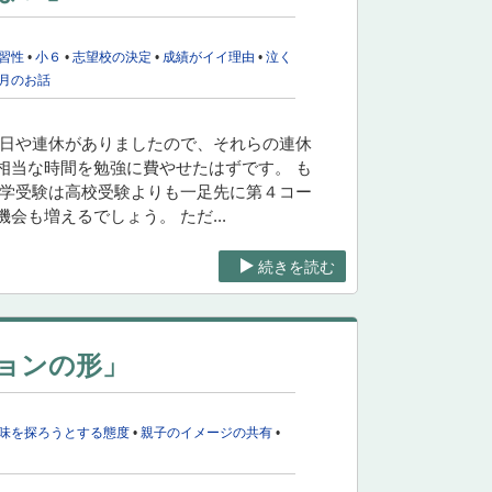
習性
•
小６
•
志望校の決定
•
成績がイイ理由
•
泣く
月のお話
祝日や連休がありましたので、それらの連休
相当な時間を勉強に費やせたはずです。 も
中学受験は高校受験よりも一足先に第４コー
も増えるでしょう。 ただ...
続きを読む
ョンの形」
味を探ろうとする態度
•
親子のイメージの共有
•