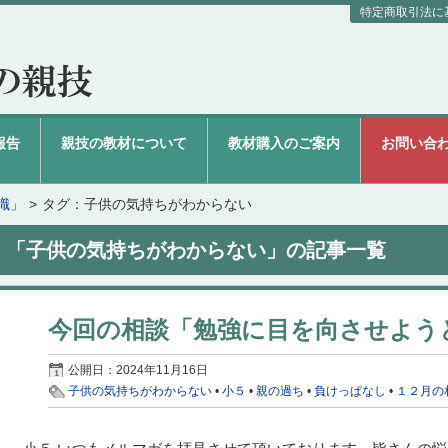
特定商取引法に
報告
親技の教材について
教材購入のご案内
お問い合
識」
タグ：子供の気持ちがわからない
「子供の気持ちがわからない」の記事一覧
今回の相談「勉強に目を向させよう
公開日：
2024年11月16日
子供の気持ちがわからない
•
小５
•
親の過ち
•
負けっぱなし
•
１２月の