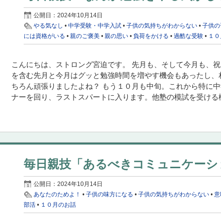
公開日：
2024年10月14日
やる気なし
•
中学受験・中学入試
•
子供の気持ちがわからない
•
子供の
には資格がいる
•
親のご褒美
•
親の思い
•
負荷をかける
•
過酷な受験
•
１０
こんにちは、ストロング宮迫です。 先月も、そして今月も、
を含む先月と今月はグッと勉強時間を増やす機会もあったし、
ちろん頑張りましたよね？ もう１０月も中旬。これから特に
ナーを回り、ラストスパートに入ります。他塾の模試を受ける機会
毎日親技「あるべきコミュニケーシ
公開日：
2024年10月14日
あなたのためよ！
•
子供の味方になる
•
子供の気持ちがわからない
•
意
部活
•
１０月のお話