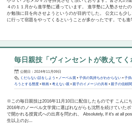
小５ いつもメルマガを拝見させて頂いております。皆さんの悩
４の１１月から進学塾に通っています。 進学塾に入塾させた
か勉強に目を向させようというのが目的でした。 公文にも少
に行って宿題をやってくるということが多かったです。でも進学
毎日親技「ヴィンセントが教えてく
公開日：
2024年11月09日
くだらない話をしよう
•
ノーベル賞
•
子供の気持ちがわからない
•
子供
ろうとする態度
•
映画
•
考えない親
•
親子のイメージの共有
•
親子の信頼
※この毎日親技は2016年11月10日に配信したものです こんに
2016年のノーベル文学賞に選ばれながらも沈黙を続けていたボ
で開かれる授賞式への出席を問われ、 Absolutely, If it’s at al
生以上のお...