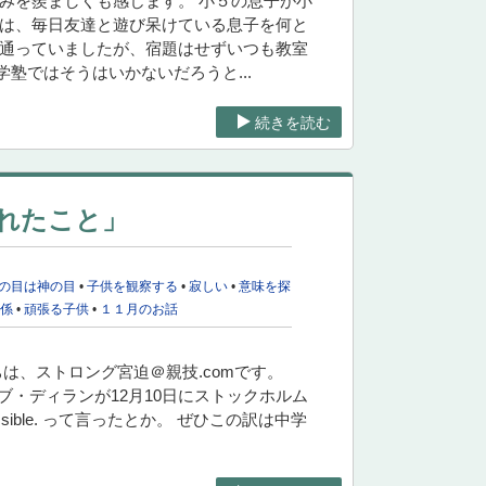
みを羨ましくも感じます。 小５の息子が小
のは、毎日友達と遊び呆けている息子を何と
し通っていましたが、宿題はせずいつも教室
塾ではそうはいかないだろうと...
続きを読む
れたこと」
の目は神の目
•
子供を観察する
•
寂しい
•
意味を探
関係
•
頑張る子供
•
１１月のお話
ちは、ストロング宮迫＠親技.comです。
ブ・ディランが12月10日にストックホルム
l possible. って言ったとか。 ぜひこの訳は中学