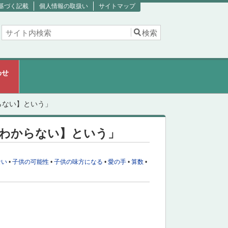
基づく記載
個人情報の取扱い
サイトマップ
わせ
らない】という」
わからない】という」
ない
•
子供の可能性
•
子供の味方になる
•
愛の手
•
算数
•