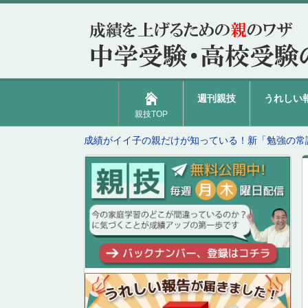
週刊親技
うれしい
親技TOP
成績がイイ子の親だけが知っている！新「勉強の常