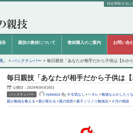
特定商取引法に
報告
親技の教材について
教材購入のご案内
お問い合
識」
バックナンバー
毎日親技「あなたが相手だから子供は【わか
毎日親技「あなたが相手だから子供は【
公開日：
2024年04月28日
oyawaza
バックナンバー
やる気なし
•
ヘタレ
•
勉強なんかしたく
親が勉強を教える
•
親が変わる
•
親の役割
•
親子ノリノリ勉強法
•
４月の相談