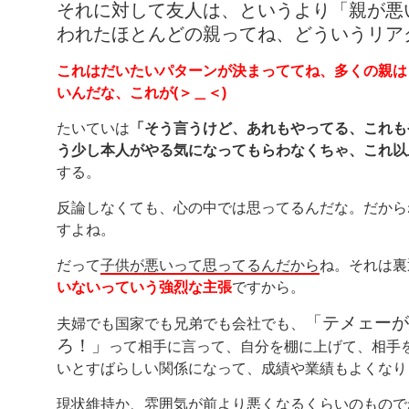
それに対して友人は、というより「親が悪
われたほとんどの親ってね、どういうリア
これはだいたいパターンが決まっててね、多くの親は
いんだな、これが(＞＿＜)
たいていは
「そう言うけど、あれもやってる、これも
う少し本人がやる気になってもらわなくちゃ、これ以
する。
反論しなくても、心の中では思ってるんだな。だから
すよね。
だって
子供が悪いって思ってるんだから
ね。それは裏
いないっていう強烈な主張
ですから。
「テメェーが
夫婦でも国家でも兄弟でも会社でも、
ろ！」
って相手に言って、自分を棚に上げて、相手
いとすばらしい関係になって、成績や業績もよくなり
現状維持か、雰囲気が前より悪くなるくらいのもので