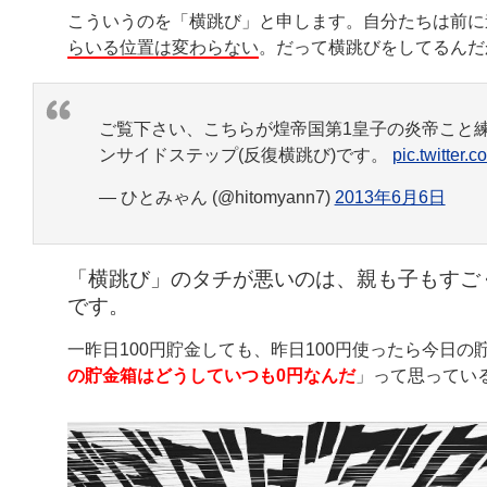
こういうのを「横跳び」と申します。自分たちは前に
らいる位置は変わらない
。だって横跳びをしてるんだ
ご覧下さい、こちらが煌帝国第1皇子の炎帝こと
ンサイドステップ(反復横跳び)です。
pic.twitter
— ひとみゃん (@hitomyann7)
2013年6月6日
「横跳び」のタチが悪いのは、親も子もすご
です。
一昨日100円貯金しても、昨日100円使ったら今日の
の貯金箱はどうしていつも0円なんだ
」って思ってい