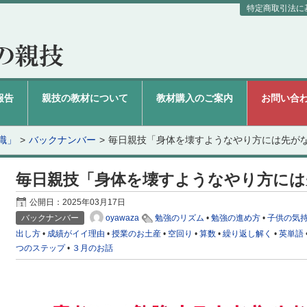
特定商取引法に
報告
親技の教材について
教材購入のご案内
お問い合
識」
バックナンバー
毎日親技「身体を壊すようなやり方には先が
毎日親技「身体を壊すようなやり方には
公開日：
2025年03月17日
oyawaza
バックナンバー
勉強のリズム
•
勉強の進め方
•
子供の気
出し方
•
成績がイイ理由
•
授業のお土産
•
空回り
•
算数
•
繰り返し解く
•
英単語
つのステップ
•
３月のお話