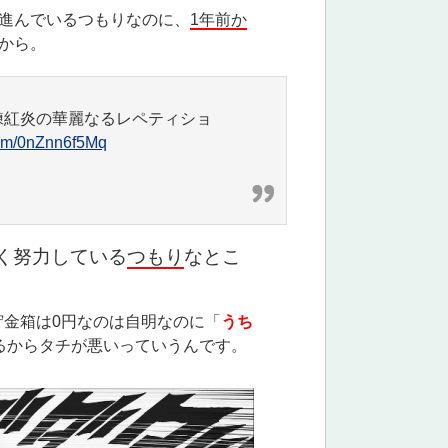
進んでいるつもりなのに、
1年前か
から。
練紅炎の華麗なるレペティショ
.com/0nZnn6f5Mq
く努力している
つもり
なとこ
貯金箱は0円なのは自明なのに「
うち
るからタチが悪いっていうんです。