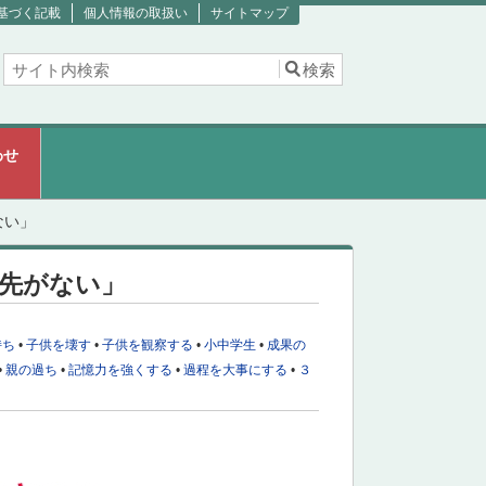
基づく記載
個人情報の取扱い
サイトマップ
わせ
ない」
先がない」
持ち
•
子供を壊す
•
子供を観察する
•
小中学生
•
成果の
•
親の過ち
•
記憶力を強くする
•
過程を大事にする
•
３