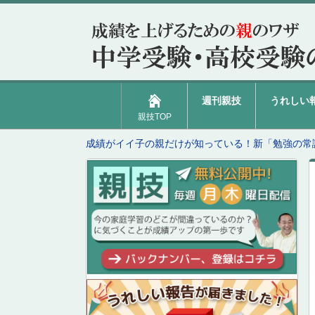
週刊親技
うれしい
親技TOP
成績がイイ子の親だけが知っている！新「勉強の常