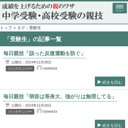
メニュー
トップ
タグ：受験生
「受験生」の記事一覧
毎日親技「誤った反復運動を防ぐ」
公開日：
2024年12月28日
oyawaza
バックナンバー
続きを読む
毎日親技「弱音は等身大、強がりは無理してる」
公開日：
2024年12月26日
oyawaza
バックナンバー
続きを読む