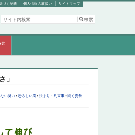
基づく記載
個人情報の取扱い
サイトマップ
わせ
さ」
れない努力
•
恐ろしい病
•
決まり・約束事
•
聞く姿勢