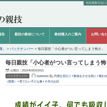
特定商取引法に
報告
親技の教材について
教材購入のご案内
お問い合
識」
バックナンバー
毎日親技「小心者がつい言ってしまう怖さ」
毎日親技「小心者がつい言ってしまう怖
公開日：
2024年09月04日
oyawaza
バックナンバー
代償を支払う
•
勉強をさせる前に
•
報わ
（態度）
•
育てたい子ども像
•
９月のお話