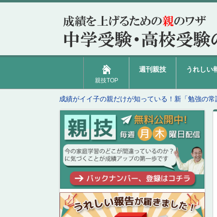
週刊親技
うれしい
親技TOP
成績がイイ子の親だけが知っている！新「勉強の常