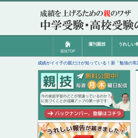
週刊親技
うれしい
親技TOP
成績がイイ子の親だけが知っている！新「勉強の常