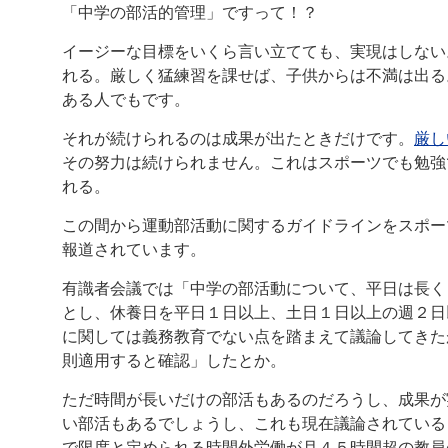
「中学の部活的管理」ですって！？
イージーな目標をいくら言い立てても、実現はしない
れる。厳しく猛練習を課せば、子供からは不満は出る
ある人でもです。
それが続けられるのは成果が出たときだけです。
厳し
その努力は続けられません。これはスポーツでも勉強
れる。
この間から運動部活動に関するガイドラインをスポー
報道されています。
有識者会議では「中学の部活動について、平日は長く
とし、休養日を平日１日以上、土日１日以上の週２日
に関しては義務教育でない点を踏まえて議論してきた
則適用すると確認」したとか。
ただ時間が長いだけの部活もあるのだろうし、成果が
い部活もあるでしょうし、これも現在議論されている
で限度と定められる時間外労働が月４５時間超の教員