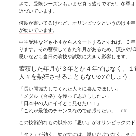
さて、受験シーズンもいまだ真っ盛りですが、冬季オ
近づいています。
何度か書いてるけれど、オリンピックというのは４年
が効いています
。
中学受験なども小４からスタートするとすれば、３年
ります。その蓄積してきた年月があるため、演技や試
思いなども当日の演技や試験に大きく影響します。
蓄積した年月が３年とか４年ではなく、１
人々を熱狂させることもないのでしょう。
「長い間協力してくれた人々に喜んでほしい」
「メダル（合格）を獲って恩返ししたい」
「日本中の人にイイとこ見せたい！」
「これが最後のチャンスなので頑張りたい」…etc
この技術的なもの以外の「思い」がオリンピックのド
「タメ」が効く、効かすには、思いだけでなく、そこ