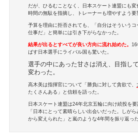
だが、ひるむことなく、日本スケート連盟にも変
時間の無駄を指摘し、トレーナーも増やすよう要
予算を理由に拒否されても、「自分はそういうコ
仕事だ」と簡単には引き下がらなかった。
結果が出るとすべてが良い方向に流れ始めた。
1
ばす日本選手にライバル国も驚いた。
選手の中にあった甘さは消え、目指し
変わった。
高木美は指揮官について「勝負に対して貪欲で、
たくさんある」と信頼を語った。
日本スケート連盟は24年北京五輪に向け続投を
「日本にとって素晴らしい出会いだった。しがら
から変えられた」と嵐のような4年間を振り返っ