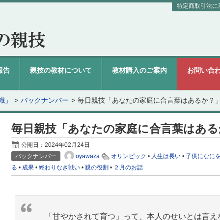
特定商取引法に
報告
親技の教材について
教材購入のご案内
お問い合
識」
バックナンバー
毎日親技「あなたの家庭に合言葉はあるか？
毎日親技「あなたの家庭に合言葉はある
公開日：
2024年02月24日
oyawaza
バックナンバー
オリンピック
•
人生は長い
•
子供になに
る
•
成果
•
終わりなき戦い
•
親の役割
•
２月のお話
「甘やかされて育つ」って、本人のせいとは言え