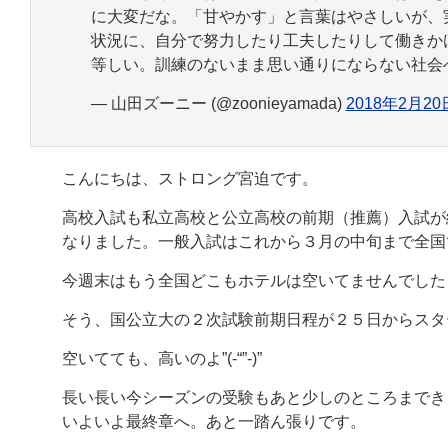
に大変だな。「甘やかす」と言葉はやさしいが、
状況に、自分で努力したり工夫したりして働きか
等しい。訓練のないまま思い通りにならない社会
— 山田ズーニー (@zoonieyamada)
2018年2月20
こんにちは、ストロング宮迫です。
高校入試も私立高校と公立高校の前期（推薦）入試が
なりました。一般入試はこれから３月の中旬まで全国
今週末はもう全国どこもホテルは空いてませんでした
そう、国公立大の２次試験前期日程が２５日からスタ
空いてても、高いのよ”(-“”-)”
長い長い今シーズンの受験もあと少しのところまでき
いよいよ最終章へ。あと一踏ん張りです。