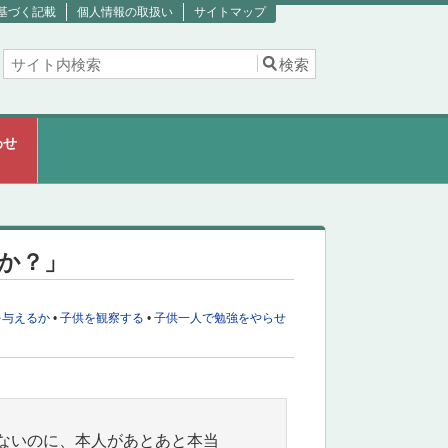
基づく記載
個人情報の取扱い
サイトマップ
わせ
」
か？」
を与えるか
•
子供を観察する
•
子供一人で勉強をやらせ
ないのに、本人があとあと本当