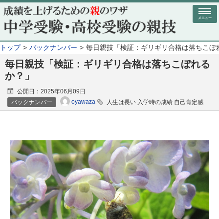
メニュー
トップ
バックナンバー
毎日親技「検証：ギリギリ合格は落ちこぼ
毎日親技「検証：ギリギリ合格は落ちこぼれる
か？」
公開日：
2025年06月09日
oyawaza
バックナンバー
人生は長い 入学時の成績 自己肯定感