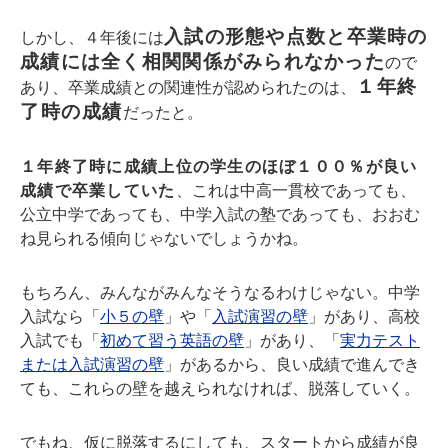
入試の形態や点数と卒業時の
しかし、４年後には
成績には全く相関関係がみられなかった
ので
１年終
あり、卒業成績との関連性が認められたのは、
了時の成績
だったと。
１年終了時に成績上位の学生のほぼ１００％が良い
成績で卒業していた
、これは中高一貫校であっても、
公立中学であっても、中学入試の塾であっても、おおむ
ね見られる傾向じゃないでしょうかね。
もちろん、みんながみんなそうなるわけじゃない。中学
入試なら「
小５の壁
」や「
入試演習の壁
」があり、高校
入試でも「
初めて習う英語の壁
」があり、「
実力テスト
または入試演習の壁
」があるから、良い成績で進んでき
ても、これらの壁を越えられなければ、脱落していく。
でもね、仮に脱落するにしても、スタートから成績が良