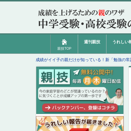
週刊親技
うれしい
親技TOP
成績がイイ子の親だけが知っている！新「勉強の常