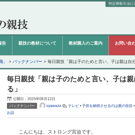
特定商取引法に
報告
親技の教材について
教材購入のご案内
お問い合
識」
バックナンバー
毎日親技「親は子のためと言い、子は親は自
毎日親技「親は子のためと言い、子は親
る」
公開日：
2025年06月12日
oyawaza
バックナンバー
テレビ
•
子供を納得させるのは親の役目
お話
こんにちは、ストロング宮迫です。