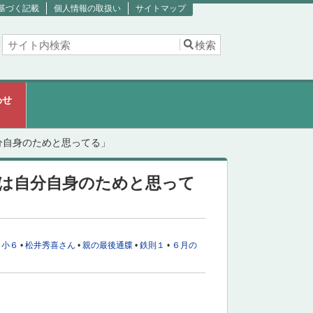
基づく記載
個人情報の取扱い
サイトマップ
わせ
分自身のためと思ってる」
は自分自身のためと思って
•
小６
•
松井秀喜さん
•
親の最後通牒
•
鉄則１
•
６月の