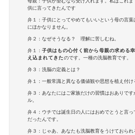
母親：子供が望むなら受け入れます。私はこれま
供に言ってきたんです
弁１：子供にとってやめてもいいという母の言葉
にほかなりません。
弁２：なぜそうなる？ 理解に苦しむね。
弁１：
子供はもの心付く前から母親の求める
え込まれてきた
のです。一種の洗脳教育です。
弁３：洗脳の定義とは？
弁１：一般常識と異なる価値観や思想を植え付け
弁３：あなたにはご家族だけの習慣はおありです
ル。
弁４：ウチでは誕生日の人にはおめでとうと言っ
だったんです。
弁３：じゃあ、あなたも洗脳教育をうけておられ