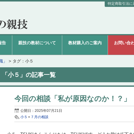
特定商取引法に
報告
親技の教材について
教材購入のご案内
お問い合
識」
タグ：小５
「小５」の記事一覧
今回の相談「私が原因なのか！？」
公開日：
2025年07月21日
小５
•
７月の相談