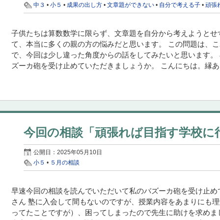
中３
•
小５
•
成果の出し方
•
文章題ができない
•
自分で考える子
•
頑張
子供たちは算数数学に限らず、文章題を自分から考えようとせず
て、本当に多くの親の方の悩みだと思います。 この問題は、
で、今回は少し違った角度からの話をしてみたいと思います。
ズーカ砲を受け止めていただきましょうか。 こんにちは。縁あっ
今回の相談「頑張れば目指す学校に
公開日：
2025年05月10日
小５
•
５月の相談
早速今回の相談を読んでいただいて私のバズーカ砲を受け止め
さん 塾に入会して間もないのですが、授業内容をあまりにも
ってたことですが）、困ってしまったので先生に助けを求めまし