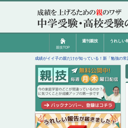
週刊親技
うれしい
親技TOP
成績がイイ子の親だけが知っている！新「勉強の常