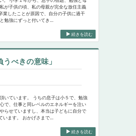
下さい。 小学１年から、息子の宿題、勉強と母
、私が子供の頃、私の母親が完全な放任主義
卒業したことが原因で、自分の子供に過干
勉強にずっと付いてき...
続きを読む
負うべきの意味」
頂いています。 うちの息子は小５で、勉強
熱心で、仕事と同レベルのエネルギーを注い
どやらせていますし、本当は子どもに自分で
ます。 おかげさまで...
続きを読む