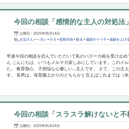
今回の相談「感情的な主人の対処法
公開日：
2025年06月14日
お父さん
•
ヘタレ
•
小５
•
役割分担
•
怒る
•
成績がイイ子
•
成績を上げ
早速今回の相談を読んでいただいて私のバズーカ砲を受け止め
ん こんにちは、いつもメルマガ楽しみにしています。このメ
た。 教育熱心、子煩悩な心優しい...主人です。 さて、この
す。 長男は、保育園上がりのどちらかと言えばこれまでは（本人
今回の相談「スラスラ解けないと不
公開日：
2025年05月24日