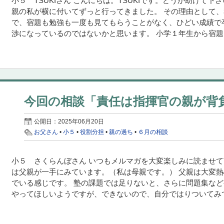
小５ TSUKIさん こんにちは。TSUKIです。どうか助けて
親の私が横に付いてずっと行ってきました。 その理由として
で、宿題も勉強も一度も見てもらうことがなく、ひどい成績で
渉になっているのではないかと思います。 小学１年生から宿題と
今回の相談「責任は指揮官の親が背
公開日：
2025年06月20日
お父さん
•
小５
•
役割分担
•
親の過ち
•
６月の相談
小５ さくらんぼさん いつもメルマガを大変楽しみに読ませて
は父親が一手にみています。（私は母親です。） 父親は大変
でいる感じです。 塾の課題では足りないと、さらに問題集な
やってほしいようですが、できないので、自分ではりついてみてい