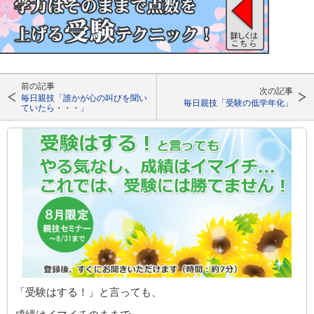
前の記事
次の記事
毎日親技「誰かが心の叫びを聞い
毎日親技「受験の低学年化」
ていたら・・・」
「受験はする！」と言っても、