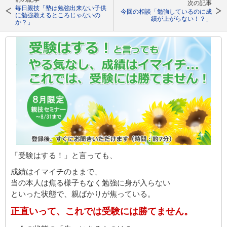
次の記事
毎日親技「塾は勉強出来ない子供
今回の相談「勉強しているのに成
に勉強教えるところじゃないの
績が上がらない！？」
か？」
「受験はする！」と言っても、
成績はイマイチのままで、
当の本人は焦る様子もなく勉強に身が入らない
といった状態で、親ばかりが焦っている。
正直いって、これでは受験には勝てません。