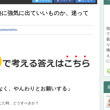
ツイート
シェア
0
はてな
0
塾に強気に出ていいものか、迷って
指
oyawazashou
て
親
り
構
え
に
なく、やんわりとお願いする」
じた時、どうすべきか？